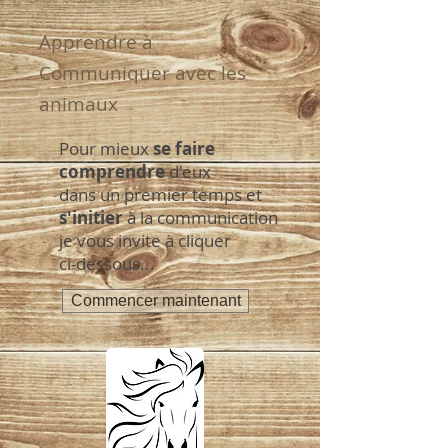
Apprendre à
Communiquer avec les
animaux
Pour mieux
se faire
comprendre
d'eux
dans un premier temps et
s'initier
à la communication
je vous invite à cliquer
ci-dessous...
Commencer maintenant