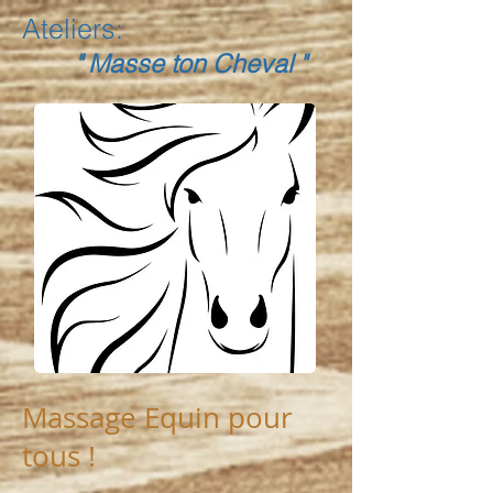
Ateliers:
" Masse ton Cheval "
Massage Equin pour
tous !