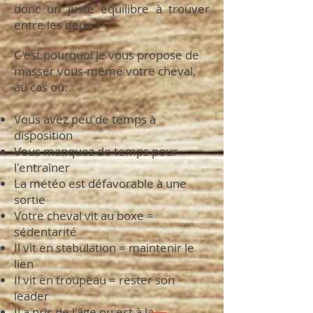
donc un juste équilibre à trouver
entre les deux !
C'est pourquoi je vous propose de
masser vous-même votre cheval,
au cas où:
Vous avez peu de temps à
disposition
Vous manquez de temps pour
l'entraîner
La météo est défavorable à une
sortie
Votre cheval vit au boxe =
sédentarité
Il vit en stabulation = maintenir le
lien
Il vit en troupeau = rester son
leader
Il a pris de l'âge ou est à la