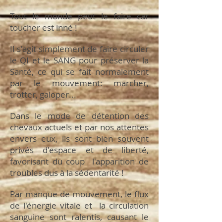
Tout le monde peut le faire car
toucher est inné !
Il s'agit simplement de faire circuler
le QI et le SANG pour préserver la
Santé, ce qui se fait normalement
par le mouvement: marcher,
trotter, galoper...
Dans le mode de détention des
chevaux actuels et par nos attentes
envers eux, ils sont bien souvent
privés d'espace et de liberté,
favorisant du coup l'apparition de
troubles dus à la sédentarité !
Par manque de mouvement, le flux
de l'énergie vitale et la circulation
sanguine sont ralentis, causant le