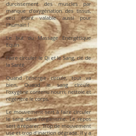
durcissement des muscles par
manque d'oxygénation des tissus,
ceci étant valable aussi pour
l'humain !
Le but du Massage Energétique
Equin
Faire circuler le Qi et le Sang, clé de
la Santé
Quand l'énergie circule, tout va
bien. Quand le sang circule,
l'oxygène contenu nourri, nettoie et
régénère le corps.
Le mouvement sert à faire circuler
le sang dans l'organisme. Le repos
sert à réparer. Trop de mouvement
use et trop d'inaction dégrade. Il y a