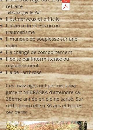
retraite
Télécharger le Pdf
Il est nerveux et difficile
Il a vécu du stress ou un
traumatisme
Il manque de souplesse sur une
main
Il a changé de comportement
Il boite par intermittence ou
régulièrement
Il a de l'arthrose
Ces massages ont permis à ma
jument NEBRASKA d'atteindre sa
38ème année en pleine santé. Sur
cette photo elle a 36 ans et toutes
ses dents ...