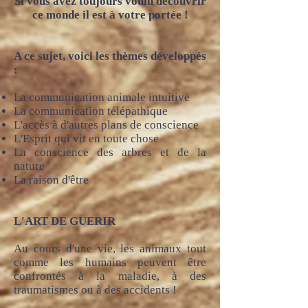
Si vous avez toujours voulu découvrir
ce monde il est à votre portée !
A ce sujet, voici les thèmes développés
:
La communication animale intuitive
La communication télépathique
L'accès à d'autres plans de conscience
L'Esprit qui vit en toute chose
La conscience des arbres et de la
nature
La raison d'être
L'ART DE GUERIR
Au cours d'une vie, les animaux tout
comme les humains peuvent être
confrontés à la maladie, à des
traumatismes ou à des accidents !