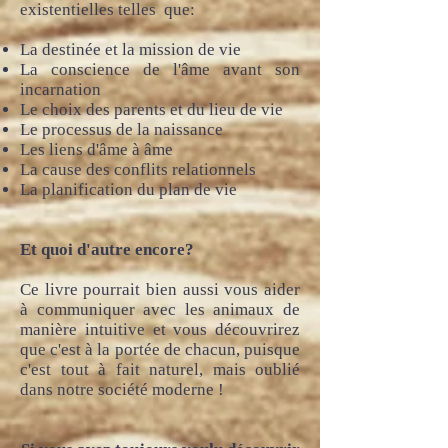
existentielles telles que:
La destinée et la mission de vie
La conscience de l'âme avant son
incarnation
Le choix des parents et du lieu de vie
Le processus de la naissance
Les liens d'âme à âme
La cause des conflits relationnels
La planification du plan de vie
Et quoi d'autre encore?
Ce livre pourrait bien aussi vous aider
à communiquer avec les animaux de
manière intuitive et vous découvrirez
que c'est à la portée de chacun, puisque
c'est tout à fait naturel, mais oublié
dans notre société moderne !