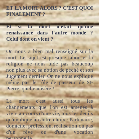
ET LA MORT ALORS ? C'EST QUOI
FINALEMENT ?
Et si la mort n'était qu'une
renaissance dans l'autre monde ?
Celui dont on vient ?
On nous a bien mal renseigné sur la
mort. Le sujet est presque tabou et la
religion ne nous aide pas beaucoup
non plus avec sa notion de péché et son
Jugement dernier. On ne nous explique
même pas le rôle de passeur de St-
Pierre, quelle misère !
La mort c'est aussi tous les
changements que l'on est amenés à
vivre au cours d'une vie, tous les deuils
qu'implique un autre choix : Partenaire,
domicile, profession, réalisation ou pas
d'un rêve ou d'une vocation
personnelle.