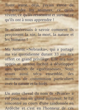
Toute jeune, déjà, j'avais envie de
comprendre les animaux, ce qu'ils
vivent, ce qu'ils ressentent et surtout ce
qu'ils ont à nous apprendre !
Je m'intéressais à savoir comment ils
perçoivent la vie, la mort, la nature et
les humains !
Ma Jument «Nebraska», qui a partagé
ma vie quotidienne durant 33 ans m'a
offert ce grand privilège. Elle m'a tout
appris et surtout incitée à développer
mes qualités de «guérisseuse». Nous
avons aussi vécu ensemble, des
moments de communion particuliers
avec la nature et la forêt.
Un autre cheval du nom de «Prince» a
été pour moi un grand initiateur. Je l'ai
rencontré au cours d'une randonnée en
Ardèche et c'est en l'honneur de ces