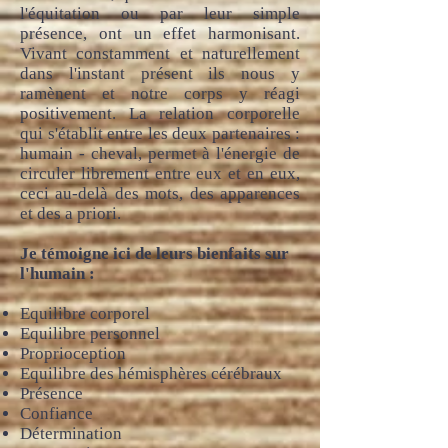
l'équitation ou par leur simple
présence, ont un effet harmonisant.
Vivant constamment et naturellement
dans l'instant présent ils nous y
ramènent et notre corps y réagi
positivement. La relation corporelle
qui s'établit entre les deux partenaires :
humain - cheval, permet à l'énergie de
circuler librement entre eux et en eux,
ceci au-delà des mots, des apparences
et des a priori.
Je témoigne ici de leurs bienfaits sur
l'humain :
Equilibre corporel
Equilibre personnel
Proprioception
Equilibre des hémisphères cérébraux
Présence
Confiance
Détermination