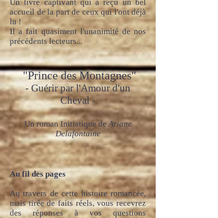
Un livre captivant qui a reçu un bel
accueil de la part de ceux qui l'ont déjà
lu !
Il a fait quasiment l'unanimité de nos
précédents lecteurs...
"Prince des Montagnes"
- Guérir par l'Amour d'un
Cheval -
Un roman Initiatique de
Ariane
Delafontaine
Au fil des pages
Au travers de cette histoire romancée,
mais tirée de faits réels, vous recevrez
des réponses à vos questions