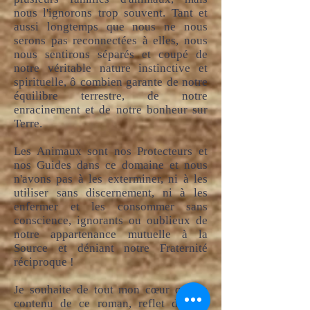
nous l'ignorons trop souvent. Tant et
aussi longtemps que nous ne nous
serons pas reconnectées à elles, nous
nous sentirons séparés et coupé de
notre véritable nature instinctive et
spirituelle, ô combien garante de notre
équilibre terrestre, de notre
enracinement et de notre bonheur sur
Terre.
Les Animaux sont nos Protecteurs et
nos Guides dans ce domaine et nous
n'avons pas à les exterminer, ni à les
utiliser sans discernement, ni à les
enfermer et les consommer sans
conscience, ignorants ou oublieux de
notre appartenance mutuelle à la
Source et déniant notre Fraternité
réciproque !
Je souhaite de tout mon cœur que le
contenu de ce roman, reflet de nos