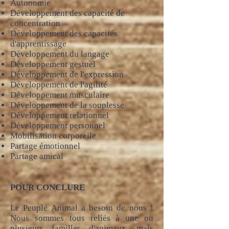
Autonomie
Développement des capacité de
concentration
Développement des capacités
d'apprentissage
Développement du langage
Développement gestuel
Développement de l'expression
Développement de l'agilité
Développement musculaire
Développement de la souplesse
Développement relationnel
Développement personnel
Mobilisation corporelle
Partage émotionnel
Partage amical
POUR CONCLURE
Le Peuple Animal a besoin de nous !
Nous sommes tous reliés à une ou
plusieurs familles d'animaux, mais