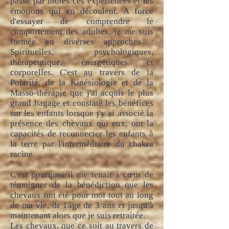
passé par toutes ces expériences et les
émotions qui en découlent. A force
d'essayer de comprendre le
comportement des adultes, je me suis
formée en diverses approches :
Spirituelles, psychologiques,
thérapeutique, énergétiques et
corporelles. C'est au travers de la
Polarité, de la Kinésiologie et de la
Masso-thérapie que j'ai acquis le plus
grand bagage et constaté les bénéfices
sur les enfants lorsque j'y ai associé la
présence des chevaux qui eux, ont la
capacités de reconnecter les enfants à
la terre par l'intermédiaire du chakra
racine.
C'est pourquoi il me tenait à cœur de
témoigner de la bénédiction que les
chevaux ont été pour moi tout au long
de ma vie, de l'âge de 3 ans et jusqu'à
maintenant alors que je suis retraitée.
Les chevaux, que ce soit au travers de