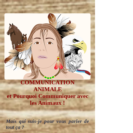
Le CADEAU de la
COMMUNICATION
ANIMALE
et Pourquoi Communiquer avec
les Animaux !
Mais qui suis-je pour vous parler de
tout ça ?