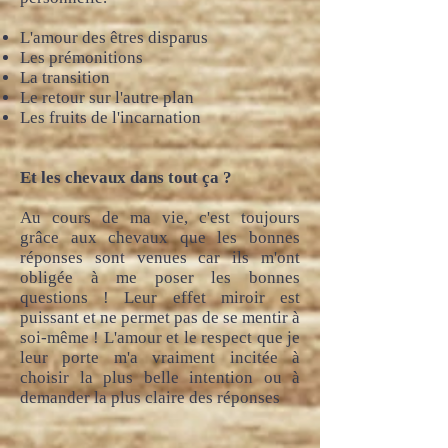
L'amour des êtres disparus
Les prémonitions
La transition
Le retour sur l'autre plan
Les fruits de l'incarnation
Et les chevaux dans tout ça ?
Au cours de ma vie, c'est toujours
grâce aux chevaux que les bonnes
réponses sont venues car ils m'ont
obligée à me poser les bonnes
questions ! Leur effet miroir est
puissant et ne permet pas de se mentir à
soi-même ! L'amour et le respect que je
leur porte m'a vraiment incitée à
choisir la plus belle intention ou à
demander la plus claire des réponses