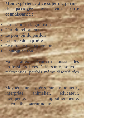
Mon expérience à ce sujet me permet
de partager avec vous cette
connaissance :
L'initiation à la guérison
L'art du rebouteux
Le pouvoir du pardon
La force de la prière
Le miracle de la guérison
L'autoguérison
Vous allez découvrir aussi des
professions liées à la santé, souvent
méconnues, parfois même discréditées
!
Magnétiseur, guérisseur, rebouteux,
interprète animalier, éducateur,
thérapeute, hippothérapeute,
ostéopathe, pareur naturel...