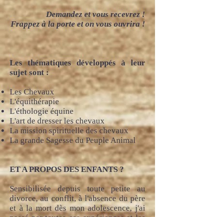
Demandez et vous recevrez !
Frappez à la porte et on vous ouvrira !
Les thématiques développés à leur
sujet sont :
Les Chevaux
L'équithérapie
L'éthologie équine
L'art de dresser les chevaux
La mission spirituelle des chevaux
La grande Sagesse du Peuple Animal
ET A PROPOS DES ENFANTS ?
Sensibilisée depuis toute petite au
divorce, au conflit, à l'absence du père
et à la mort dès mon adolescence, j'ai