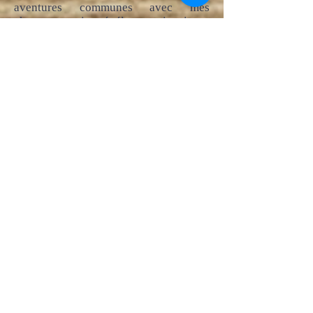
aventures communes avec mes
chevaux, soit révélateur, inspirant,
guérisseur et vecteur de paix entre tous
!
MERCI de m'avoir accordé votre
confiance !
Namasté
PS: Ce livre existe en plusieurs
versions...
Papier, Ebook, Pack PDM, Kindle,
Revente