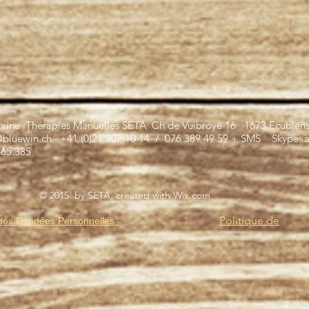
taine Thérapies Manuelles SETA Ch de Vuibroye 16 1673 Ecublen
@bluewin.ch
+41 (0)21 907 10 14 / 076 389 49 59 + SMS Skype: ar
465.385
© 2015 by SETA, created with
Wix.com
Politique de
des Données Personnelles