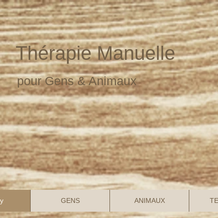
Thérapie Manuelle
pour Gens & Animaux
y
GENS
ANIMAUX
TE