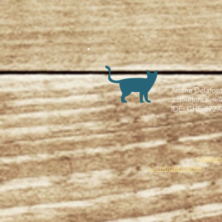
Ariane Delafon
a.delafontaine
IDE: CHE-272.
Charte 
Confidentialité