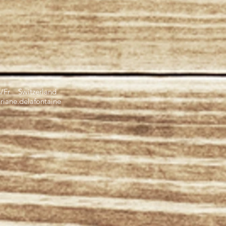
s/Fr Switzerland
iane.delafontaine