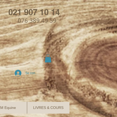
021 907 10 14
076 389 49 59
Se connecter
M Equine
LIVRES & COURS