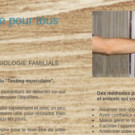
e pour tous
IOLOGIE FAMILIALE
u "Testing musculaire",
n permettant de détecter ce qui
Des méthodes pe
rouver l'équilibre...
et enfants
qui v
aire rapidement et avec un peu
Réaliser vos obje
ement utile pour résoudre bien
Avoir confiance 
ous les jours.
Mieux gérer le st
Faciliter l’appre
dre pour le bien-être de votre
Améliorer votre 