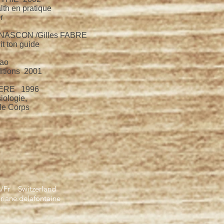
lth en pratique
r
NASCON /Gilles FABRE
it ton guide
 Tao
itions 2001
NIERE 1996
iologie,
le Corps
s/Fr Switzerland
iane.delafontaine