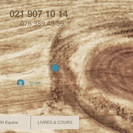
021 907 10 14
076 389 49 59
Se connecter
M Equine
LIVRES & COURS