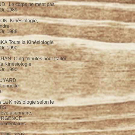
D Le corps ne ment pas
’Or, 1989
ON Kinésiologie,
endre
’Or, 1988
A Toute la Kinésiologie
’Or, 1990
AN Cinq minutes pour traiter
la Kinésiologie
’Or, 1990
 GUYARD
ationnelle
el
 La Kinésiologie selon le
EBS.
évolutionnaire,
ESURGENCE
lémentaires
w THIE 2002