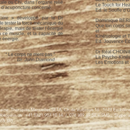
ale ou Chi, dans l’organe relié
Le Touch for Hea
n d’acuponcture concerné.
Ed. le Soufle d’O
laire » développé par le Dr
Dominique BER
de tester la force mécanique du
Que ton corps so
apie, mais de tester l’énergie
et
 ce muscle, et la capacité de
Kinésiologie et
e énergie.
Ed. Jouvence Ed
Dr Réal CHOI
e ment pas “
La Psycho-Kinés
Dr John Diamond
Les Emotions et 
taine Thérapies Manuelles SETA Ch de Vuibroye 16 1673 Ecublen
@bluewin.ch
+41 (0)21 907 10 14 / 076 389 49 59 + SMS Skype: ar
465.385