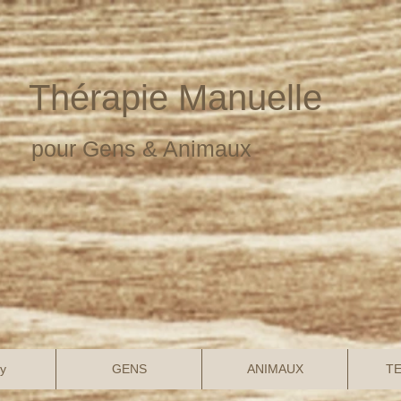
Thérapie Manuelle
pour Gens & Animaux
y
GENS
ANIMAUX
TE