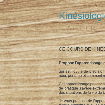
Kinésiologi
ATELIER
CE COURS DE KINES
Propose l'apprentissage d
qui est l'outils de précisio
nous perturbe et comment ret
Cet apprentissage peut se f
de pratique s'avère extrêm
des situations de la vie de t
Je vous propose de l'appren