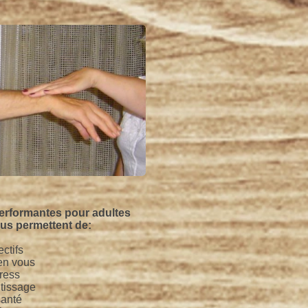
rformantes pour adultes
ous permettent de:
ctifs
en vous
ress
ntissage
santé