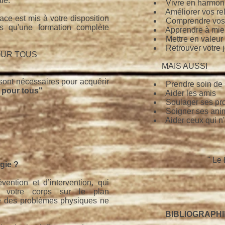
le.
Vivre en harmon
Améliorer vos rel
ace est mis à votre disposition
Comprendre vos 
s qu'une formation complète
Apprendre à mie
Mettre en valeur 
Retrouver votre j
POUR TOUS
MAIS AUSSI
sont nécessaires pour acquérir
Prendre soin de 
 pour tous"
Aider les amis
Soulager ses pr
Soigner ses ani
Aider ceux qui n'
" Le
gie ?
ention et d’intervention, qui
r votre corps sur le plan
e des problèmes physiques ne
BIBLIOGRAPHI