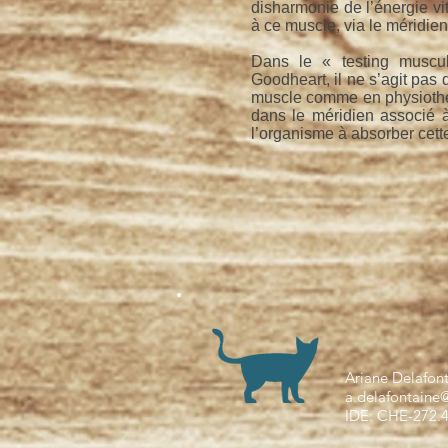
disharmonie de l’énergie vit
à ce muscle, via le méridie
Dans le « testing muscu
Goodheart, il ne s’agit pas 
muscle comme en physiothér
dans le méridien associé à
l’organisme à absorber cett
“ Le corps n
Ariane Delafon
a.delafontaine
IDE: CHE-272.