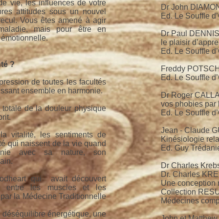
e vie, les influences de votre
Dr John DIAMON
res attitudes sous un nouvel
Ed. Le Souffle d
recul. Vous êtes amené à agir
aladie, mais pour être en
Dr Paul DENNIS
 émotionnelle.
le plaisir d’appr
Ed. Le Souffle d
nté ?
Freddy POTSCHK
Ed. Le Souffle d
pression de toutes les facultés
issant ensemble en harmonie.
Dr Roger CALLAH
vos phobies par 
n totale de la douleur physique
Ed. Le Souffle d
rit.
Jean - Claude
la vitalité, les sentiments de
Kinésiologie rel
té qui naissent de la vie quand
Ed. Guy Trédani
nie avec sa nature, son
ain.
Dr Charles Krebs
Dr. Charles KR
dheart qui avait découvert
Une conception r
on entre les muscles et les
Collection R
s par la Médecine Traditionnelle
Médecines comp
 déséquilibre énergétique, une
John et Matthe