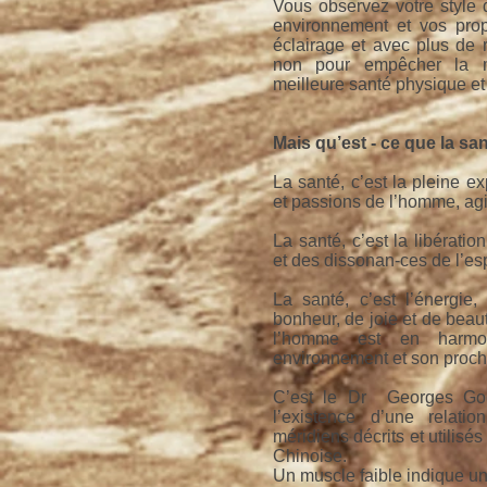
Vous observez votre style d
environnement et vos prop
éclairage et avec plus de 
non pour empêcher la m
meilleure santé physique et
Mais qu’est - ce que la sa
La santé, c’est la pleine ex
et passions de l’homme, ag
La santé, c’est la libératio
et des dissonan-ces de l’esp
La santé, c’est l’énergie, 
bonheur, de joie et de beau
l’homme est en harmo
environnement et son proch
C’est le Dr Georges Goo
l’existence d’une relati
méridiens décrits et utilisé
Chinoise.
Un muscle faible indique un