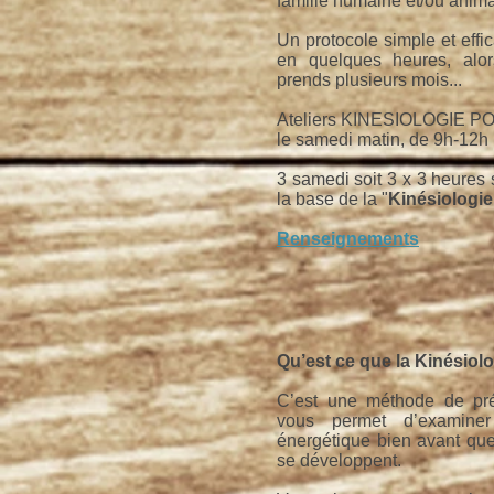
famille humaine et/ou anima
Un protocole simple et effic
en quelques heures, alor
prends plusieurs mois...
Ateliers KINESIOLOGIE 
le samedi matin, de 9h-12h
3 samedi soit
3 x 3 heures 
la base de la "
Kinésiologie
Renseignements
Qu’est ce que la Kinésiolo
C’est une méthode de prév
vous permet d’examine
énergétique bien avant qu
se développent.