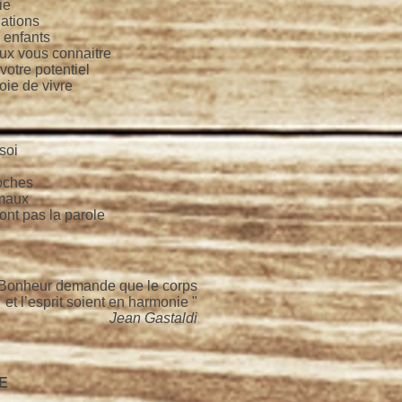
ie
ations
enfants
ux vous connaitre
votre potentiel
oie de vivre
soi
oches
maux
ont pas la parole
 Bonheur demande que le corps
et l’esprit soient en harmonie "
Jean Gastaldi
E